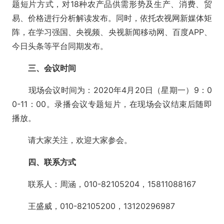
题短片方式，对
18种农产品供需形势及生产、消费、贸
易、价格进行分析解读发布。同时，依托农视网新媒体矩
阵，在学习强国、央视频、央视新闻移动网、百度
APP
、
今日头条等平台同期发布。
三、会议时间
现场会议时间为：
2020年
4
月
20
日（星期一）
9
：
0
0-11
：
00
。
录播会议专题短片，在现场会议结束后随即
播放。
请大家关注，欢迎大家参会。
四、联系方式
联系人：周涵，
010-82105204
，
15811088167
王盛威，
010-82105200
，
13120296987