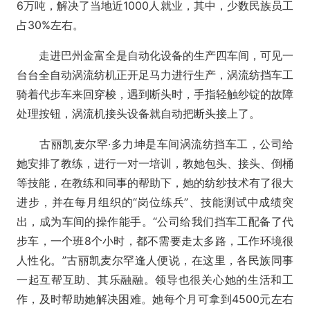
6万吨，解决了当地近1000人就业，其中，少数民族员工
占30%左右。
走进巴州金富全是自动化设备的生产四车间，可见一
台台全自动涡流纺机正开足马力进行生产，涡流纺挡车工
骑着代步车来回穿梭，遇到断头时，手指轻触纱锭的故障
处理按钮，涡流机接头设备就自动把断头接上了。
古丽凯麦尔罕·多力坤是车间涡流纺挡车工，公司给
她安排了教练，进行一对一培训，教她包头、接头、倒桶
等技能，在教练和同事的帮助下，她的纺纱技术有了很大
进步，并在每月组织的“岗位练兵”、技能测试中成绩突
出，成为车间的操作能手。“公司给我们挡车工配备了代
步车，一个班8个小时，都不需要走太多路，工作环境很
人性化。”古丽凯麦尔罕逢人便说，在这里，各民族同事
一起互帮互助、其乐融融。领导也很关心她的生活和工
作，及时帮助她解决困难。她每个月可拿到4500元左右