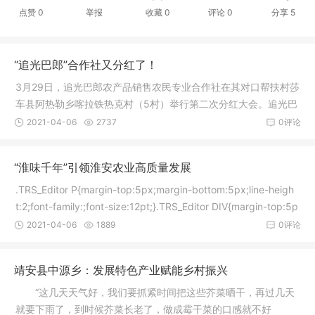
点赞
0
举报
收藏
0
评论
0
分享
5
“追光巴郎”合作社又分红了！
3月29日，追光巴郎农产品销售农民专业合作社在其对口帮扶村莎
车县阿热勒乡喀拉铁热克村（5村）举行第二次分红大会。追光巴
郎农产
2021-04-06
2737
0评论
“淮味千年”引领淮安农业高质量发展
.TRS_Editor P{margin-top:5px;margin-bottom:5px;line-heigh
t:2;font-family:;font-size:12pt;}.TRS_Editor DIV{margin-top:5p
x
2021-04-06
1889
0评论
靖安县中源乡：发展特色产业赋能乡村振兴
“这几天天气好，我们要抓紧时间把这些芥菜晒干，再过几天
就要下雨了，到时候芥菜长老了，做成霉干菜的口感就不好