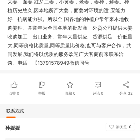
大姜，面姜 红芽二姜，小黄姜，老姜，姜种，鲜姜。种
植历史悠久,因本地所产大姜，面姜对环境的适 应能力
好，抗病能力强。所以全 国各地的种植户常年来本地收
购姜种。并常年为全国各地的批发商，外贸公司提供大姜
收购加工，出口业务。常年大量供应，货源供足，价低量
大,同等价格比质量,同等质量比价格;也可与客户合作，共
同发展,我们将以优质的服务欢迎广大客商前来联系洽
谈。电话：【13791578949微信同号
点赞
0
举报
收藏
0
评论
0
分享
32
联系方式
加关注
0
孙媛媛