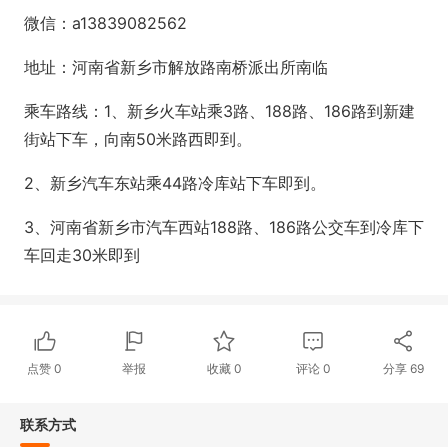
微信：
a13839082562
地址：河南省新乡市解放路南桥派出所南临
乘车路线：
1、新乡火车站乘3路、188路、186路到新建
街站下车，向南50米路西即到。
2、新乡汽车东站乘
44路冷库站下车即到。
3、河南省新乡市汽车西站
188路、186路公交车到冷库下
车回走30米即到
点赞
0
举报
收藏
0
评论
0
分享
69
联系方式