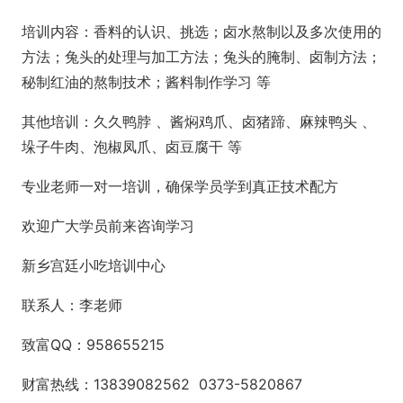
培训内容：香料的认识、挑选；卤水熬制以及多次使用的
方法；兔头的处理与加工方法；兔头的腌制、卤制方法；
秘制红油的熬制技术；酱料制作学习 等
其他培训：久久鸭脖 、酱焖鸡爪、卤猪蹄、麻辣鸭头 、
垛子牛肉、泡椒凤爪、卤豆腐干 等
专业老师一对一培训，确保学员学到真正技术配方
欢迎广大学员前来咨询学习
新乡宫廷小吃培训中心
联系人：李老师
致富
QQ：958655215
财富热线：
13839082562 0373-5820867