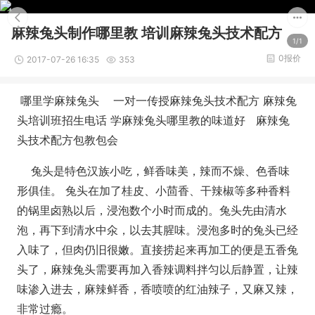
麻辣兔头制作哪里教 培训麻辣兔头技术配方
1/1
0报价
2017-07-26 16:35
353
哪里学麻辣兔头 一对一传授麻辣兔头技术配方 麻辣兔
头培训班招生电话 学麻辣兔头哪里教的味道好 麻辣兔
头技术配方包教包会
兔头是特色汉族小吃，鲜香味美，辣而不燥、色香味
形俱佳。 兔头在加了桂皮、小茴香、干辣椒等多种香料
的锅里卤熟以后，浸泡数个小时而成的。兔头先由清水
泡，再下到清水中氽，以去其腥味。浸泡多时的兔头已经
入味了，但肉仍旧很嫩。直接捞起来再加工的便是五香兔
头了，麻辣兔头需要再加入香辣调料拌匀以后静置，让辣
味渗入进去，麻辣鲜香，香喷喷的红油辣子，又麻又辣，
非常过瘾。