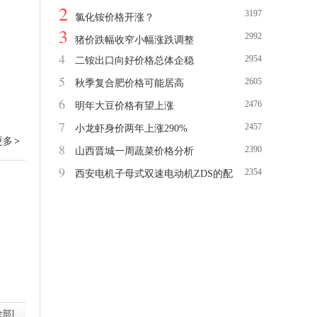
2
3197
氯化铵价格开涨？
3
2992
猪价跌幅收窄小幅涨跌调整
4
2954
二铵出口向好价格总体企稳
5
2605
秋季复合肥价格可能居高
6
2476
明年大豆价格有望上涨
7
2457
小龙虾身价两年上涨290%
更多
>
8
2390
山西晋城一周蔬菜价格分析
9
2354
西安电机子母式双速电动机ZDS的配
套使用
全部]