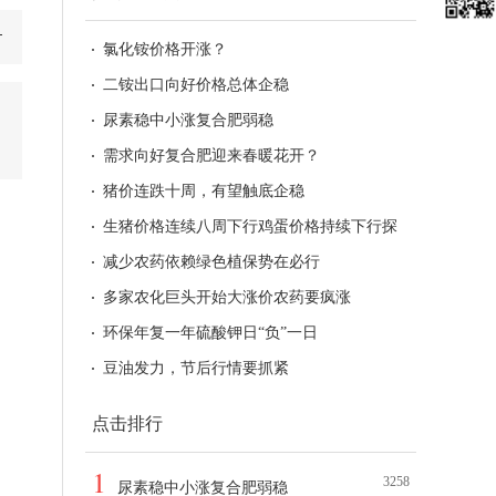
氯化铵价格开涨？
二铵出口向好价格总体企稳
尿素稳中小涨复合肥弱稳
需求向好复合肥迎来春暖花开？
猪价连跌十周，有望触底企稳
生猪价格连续八周下行鸡蛋价格持续下行探
底
减少农药依赖绿色植保势在必行
多家农化巨头开始大涨价农药要疯涨
环保年复一年硫酸钾日“负”一日
豆油发力，节后行情要抓紧
点击排行
1
：
3258
尿素稳中小涨复合肥弱稳