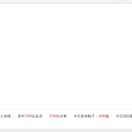
9
人在线
其中
2309
位会员
3760
位访客
今日发布帖子：
2600
篇
今日访问