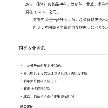
26%；骤降的蔬菜品种有：西葫芦、黄瓜，骤降幅
徊在（0-7%）之间。
随着气温进一步升高，预计蔬菜价格仍会出
声明：本网部分文章转自互联网，如涉及第三方合
同类农业资讯
• 小龙虾身价两年上涨290%
• 西安电机子母式双速电动机ZDS的配套使用
• 明年大豆价格有望上涨
• 新麦行情说涨就涨
• 北京：肉价还会低位徘徊较长时间
相关评论