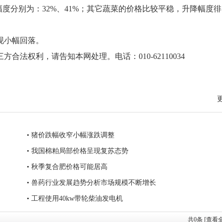
度分别为：32%、41%；其它蔬菜的价格比较平稳，升降幅度徘
现小幅回落。
法权利，请告知本网处理。电话：010-62110034
• 猪价跌幅收窄小幅涨跌调整
• 我国棉粕局部价格呈现复苏态势
• 秋季复合肥价格可能居高
• 兽药行业发展趋势分析市场规模不断增长
• 工程使用40kw带轮柴油发电机
共
0
条 [查看