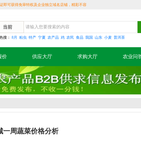
可获得免审特权及企业独立域名店铺，精彩不容错
当前
热搜：
8月
粘虫
特产
宁夏
农产品
鸡
农民
食品
我国
山东
小麦
普洱茶
报价
供应大厅
求购大厅
农业问
城一周蔬菜价格分析