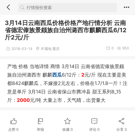
3月14日云南西瓜价格价格产地行情分析 云南
省德宏傣族景颇族自治州潞西市麒麟西瓜6/12
斤2元/斤
0
953
2018-03-14
IP属地 重庆
产地 价格 当地详情 商情 3月14日 云南省德宏傣族景颇
族自治州潞西市 麒麟
西瓜
6/12斤：
2
元/斤 现在主要是美
都8424麒麟瓜，不嫁接2元左右，价格在1.7/1.8一斤！注
意是单斤
3月14日 云南省保山市腾冲县 甜王系列8_15
斤：
2000
元/吨 大量上市，天气晴，出货量大
点赞
0
举报
收藏
0
评论
0
分享
3