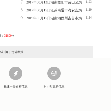
7
1123
鸡蛋价格
2017年08月13日湖南益阳市赫山区鸡
8
1119
蛋价格
2017年08月15日江苏南通市海安县鸡
9
1114
蛋价格
2019年05月15日湖南湘西州吉首市鸡
蛋价格
量：
31800
次
SS订阅
|
违规举报
极速一键发布信息
24小时更新信息