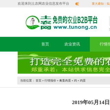
欢迎来到土农网农业信息发布平台
重大通知：实名
容错过！
首页
农业资讯
行情
当前位置：
首页
»
行情报价
»
禽畜肉蛋
»
鸡
»
鸡蛋
2019年05月