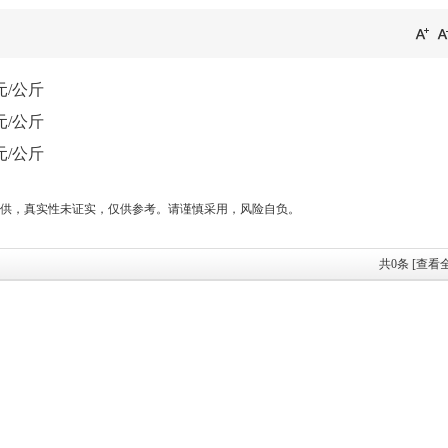
元/公斤
元/公斤
元/公斤
供，真实性未证实，仅供参考。请谨慎采用，风险自负。
共
0
条 [查看