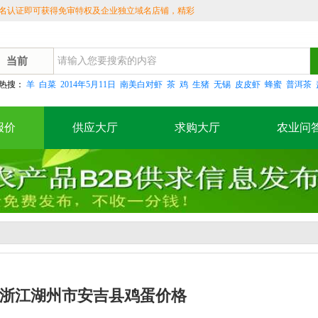
认证即可获得免审特权及企业独立域名店铺，精彩不
当前
热搜：
羊
白菜
2014年5月11日
南美白对虾
茶
鸡
生猪
无锡
皮皮虾
蜂蜜
普洱茶
报价
供应大厅
求购大厅
农业问
14日浙江湖州市安吉县鸡蛋价格