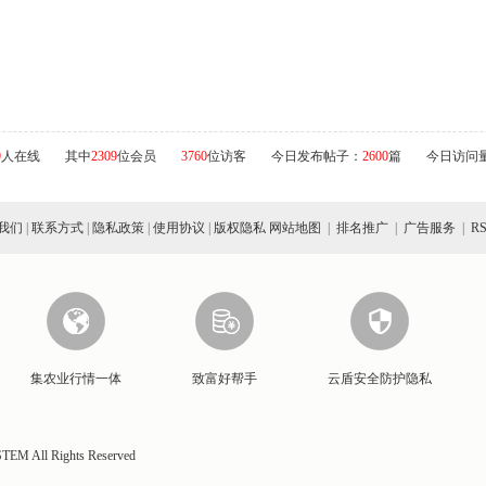
9
人在线
其中
2309
位会员
3760
位访客
今日发布帖子：
2600
篇
今日访问
我们
|
联系方式
|
隐私政策
|
使用协议
|
版权隐私
网站地图
|
排名推广
|
广告服务
|
R
集农业行情一体
致富好帮手
云盾安全防护隐私
EM All Rights Reserved