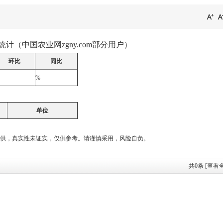
格统计（中国农业网zgny.com部分用户）
环比
同比
%
单位
供，真实性未证实，仅供参考。请谨慎采用，风险自负。
共
0
条 [查看