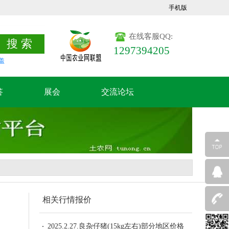
手机版
在线客服QQ:
1297394205
盖
答
展会
交流论坛
相关行情报价
2025.2.27.良杂仔猪(15kg左右)部分地区价格