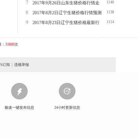
7
1140
右)价格
2017年9月26日山东生猪价格行情走
8
1138
势
2017年8月2日辽宁生猪价格行情预测
9
1114
2017年8月23日辽宁生猪价格最新行
情
量：
31800
次
SS订阅
|
违规举报
极速一键发布信息
24小时更新信息