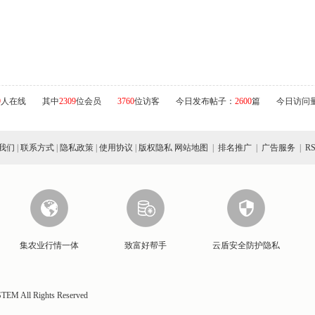
9
人在线
其中
2309
位会员
3760
位访客
今日发布帖子：
2600
篇
今日访问
我们
|
联系方式
|
隐私政策
|
使用协议
|
版权隐私
网站地图
|
排名推广
|
广告服务
|
R
集农业行情一体
致富好帮手
云盾安全防护隐私
EM All Rights Reserved