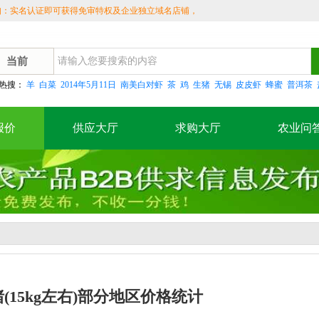
实名认证即可获得免审特权及企业独立域名店铺，精
！
当前
热搜：
羊
白菜
2014年5月11日
南美白对虾
茶
鸡
生猪
无锡
皮皮虾
蜂蜜
普洱茶
报价
供应大厅
求购大厅
农业问
杂仔猪(15kg左右)部分地区价格统计