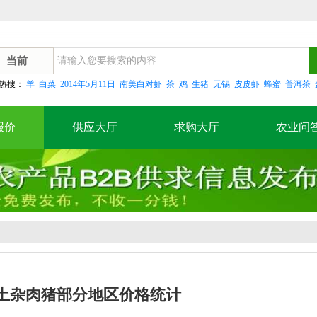
当前
热搜：
羊
白菜
2014年5月11日
南美白对虾
茶
鸡
生猪
无锡
皮皮虾
蜂蜜
普洱茶
报价
供应大厅
求购大厅
农业问
7.出栏土杂肉猪部分地区价格统计